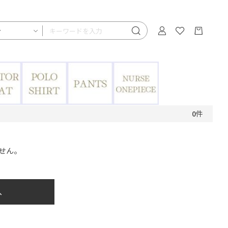
0
件
せん。
へ