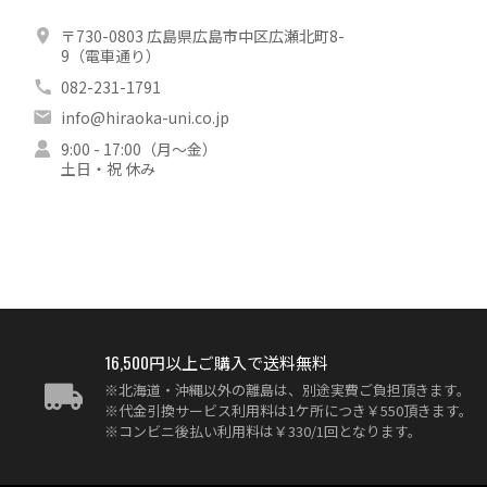
〒730-0803 広島県広島市中区広瀬北町8-
9（電車通り）
082-231-1791
info@hiraoka-uni.co.jp
9:00 - 17:00（月～金）
土日・祝 休み
16,500円以上ご購入で送料無料
※北海道・沖縄以外の離島は、別途実費ご負担頂きます。
※代金引換サービス利用料は1ケ所につき￥550頂きます。
※コンビニ後払い利用料は￥330/1回となります。